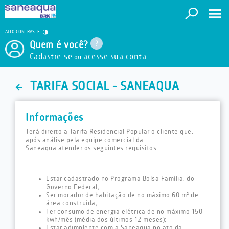
ALTO CONTRASTE
Quem é você?
Cadastre-se
acesse sua conta
ou
TARIFA SOCIAL - SANEAQUA
Informações
Terá direito a Tarifa Residencial Popular o cliente que,
após análise pela equipe comercial da
Saneaqua atender os seguintes requisitos:
Estar cadastrado no Programa Bolsa Família, do
Governo Federal;
Ser morador de habitação de no máximo 60 m² de
área construída;
Ter consumo de energia elétrica de no máximo 150
kwh/mês (média dos últimos 12 meses);
Estar adimplente com a Saneaqua no ato da