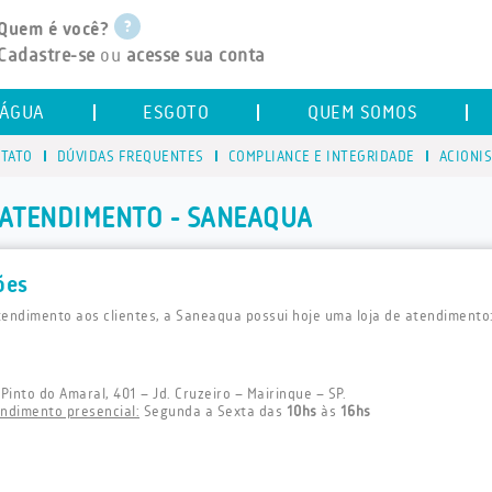
Quem é você?
Cadastre-se
ou
acesse sua conta
ÁGUA
ESGOTO
QUEM SOMOS
TATO
DÚVIDAS FREQUENTES
COMPLIANCE E INTEGRIDADE
ACIONI
 ATENDIMENTO - SANEAQUA
ões
tendimento aos clientes, a Saneaqua possui hoje uma loja de atendimento
 Pinto do Amaral, 401 – Jd. Cruzeiro – Mairinque – SP.
endimento presencial:
Segunda a Sexta das
10hs
às
16hs