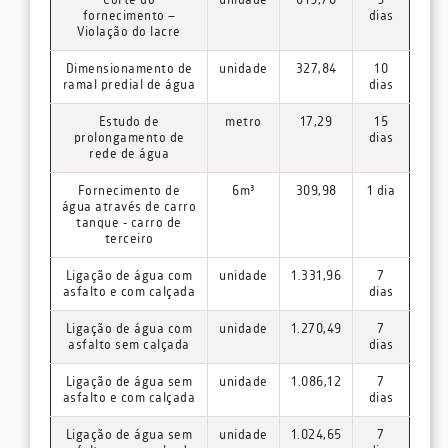
Corte do
unidade
819,70
5
fornecimento –
dias
Violação do lacre
Dimensionamento de
unidade
327,84
10
ramal predial de água
dias
Estudo de
metro
17,29
15
prolongamento de
dias
rede de água
Fornecimento de
6m³
309,98
1 dia
água através de carro
tanque - carro de
terceiro
Ligação de água com
unidade
1.331,96
7
asfalto e com calçada
dias
Ligação de água com
unidade
1.270,49
7
asfalto sem calçada
dias
Ligação de água sem
unidade
1.086,12
7
asfalto e com calçada
dias
Ligação de água sem
unidade
1.024,65
7