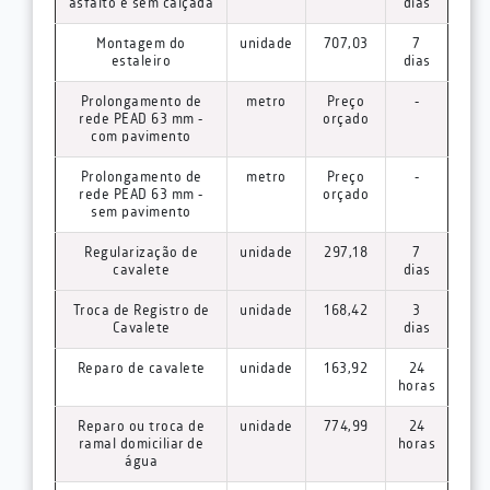
asfalto e sem calçada
dias
Montagem do
unidade
707,03
7
estaleiro
dias
Prolongamento de
metro
Preço
-
rede PEAD 63 mm -
orçado
com pavimento
Prolongamento de
metro
Preço
-
rede PEAD 63 mm -
orçado
sem pavimento
Regularização de
unidade
297,18
7
cavalete
dias
Troca de Registro de
unidade
168,42
3
Cavalete
dias
Reparo de cavalete
unidade
163,92
24
horas
Reparo ou troca de
unidade
774,99
24
ramal domiciliar de
horas
água