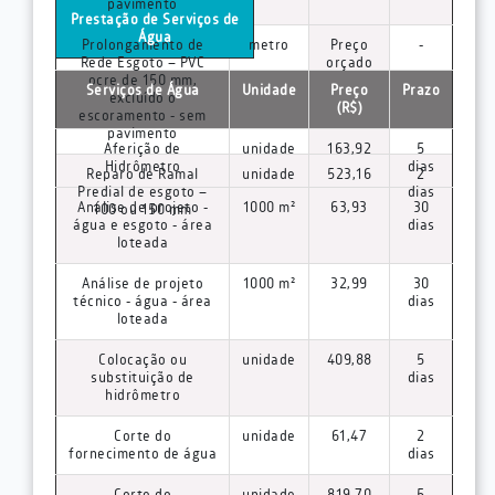
pavimento
Prestação de Serviços de
Água
Prolongamento de
metro
Preço
-
Rede Esgoto – PVC
orçado
ocre de 150 mm,
Serviços de Água
Unidade
Preço
Prazo
excluído o
(R$)
escoramento - sem
pavimento
Aferição de
unidade
163,92
5
Hidrômetro
dias
Reparo de Ramal
unidade
523,16
2
Predial de esgoto –
dias
Análise de projeto -
1000 m²
63,93
30
100 ou 150 mm
água e esgoto - área
dias
loteada
Análise de projeto
1000 m²
32,99
30
técnico - água - área
dias
loteada
Colocação ou
unidade
409,88
5
substituição de
dias
hidrômetro
Corte do
unidade
61,47
2
fornecimento de água
dias