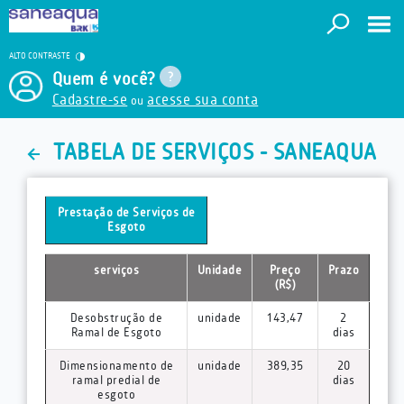
ALTO CONTRASTE
Quem é você?
Cadastre-se
acesse sua conta
ou
TABELA DE SERVIÇOS - SANEAQUA
Prestação de Serviços de
Esgoto
serviços
Unidade
Preço
Prazo
(R$)
Desobstrução de
unidade
143,47
2
Ramal de Esgoto
dias
Dimensionamento de
unidade
389,35
20
ramal predial de
dias
esgoto