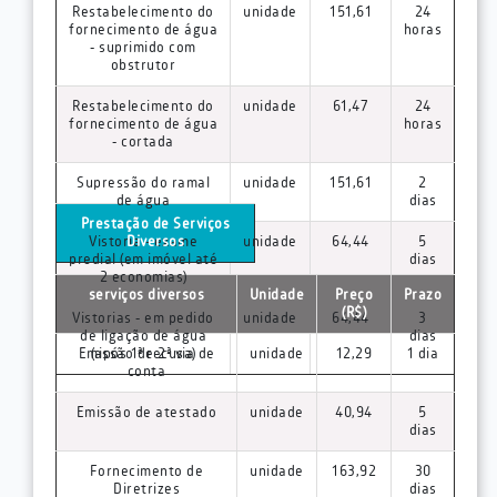
Restabelecimento do
unidade
151,61
24
fornecimento de água
horas
- suprimido com
obstrutor
Restabelecimento do
unidade
61,47
24
fornecimento de água
horas
- cortada
Supressão do ramal
unidade
151,61
2
de água
dias
Prestação de Serviços
Vistoria - exame
Diversos
unidade
64,44
5
predial (em imóvel até
dias
2 economias)
serviços diversos
Unidade
Preço
Prazo
(R$)
Vistorias - em pedido
unidade
64,44
3
de ligação de água
dias
Emissão de 2ª via de
(após 1ª recusa)
unidade
12,29
1 dia
conta
Emissão de atestado
unidade
40,94
5
dias
Fornecimento de
unidade
163,92
30
Diretrizes
dias