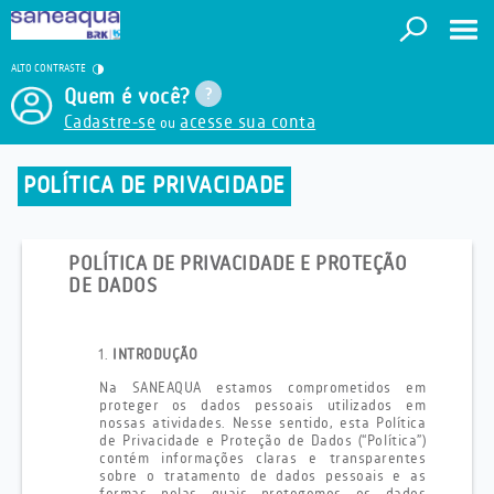
ALTO CONTRASTE
Quem é você?
Cadastre-se
acesse sua conta
ou
POLÍTICA DE PRIVACIDADE
POLÍTICA DE PRIVACIDADE E PROTEÇÃO
DE DADOS
INTRODUÇÃO
Na SANEAQUA estamos comprometidos em
proteger os dados pessoais utilizados em
nossas atividades. Nesse sentido, esta Política
de Privacidade e Proteção de Dados (“Política”)
contém informações claras e transparentes
sobre o tratamento de dados pessoais e as