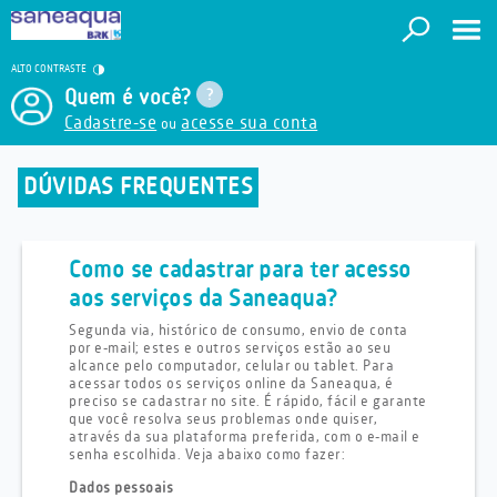
ALTO CONTRASTE
Quem é você?
Cadastre-se
acesse sua conta
ou
DÚVIDAS FREQUENTES
Como se cadastrar para ter acesso
aos serviços da Saneaqua?
Segunda via, histórico de consumo, envio de conta
por e-mail; estes e outros serviços estão ao seu
alcance pelo computador, celular ou tablet. Para
acessar todos os serviços online da Saneaqua, é
preciso se cadastrar no site. É rápido, fácil e garante
que você resolva seus problemas onde quiser,
através da sua plataforma preferida, com o e-mail e
senha escolhida. Veja abaixo como fazer:
Dados pessoais