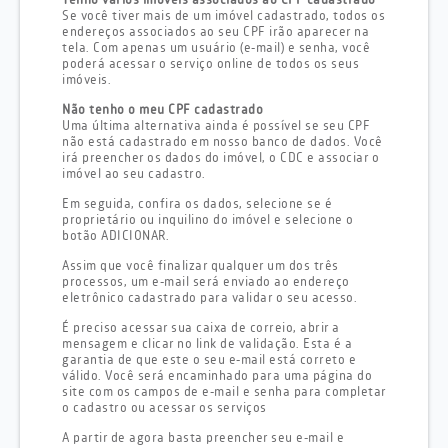
Tenho vários imóveis associados ao CPF cadastrado
Se você tiver mais de um imóvel cadastrado, todos os
endereços associados ao seu CPF irão aparecer na
tela. Com apenas um usuário (e-mail) e senha, você
poderá acessar o serviço online de todos os seus
imóveis.
Não tenho o meu CPF cadastrado
Uma última alternativa ainda é possível se seu CPF
não está cadastrado em nosso banco de dados. Você
irá preencher os dados do imóvel, o CDC e associar o
imóvel ao seu cadastro.
Em seguida, confira os dados, selecione se é
proprietário ou inquilino do imóvel e selecione o
botão ADICIONAR.
Assim que você finalizar qualquer um dos três
processos, um e-mail será enviado ao endereço
eletrônico cadastrado para validar o seu acesso.
É preciso acessar sua caixa de correio, abrir a
mensagem e clicar no link de validação. Esta é a
garantia de que este o seu e-mail está correto e
válido. Você será encaminhado para uma página do
site com os campos de e-mail e senha para completar
o cadastro ou acessar os serviços
A partir de agora basta preencher seu e-mail e