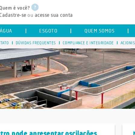
Quem é você?
Cadastre-se
ou
acesse sua conta
ÁGUA
ESGOTO
QUEM SOMOS
TATO
DÚVIDAS FREQUENTES
COMPLIANCE E INTEGRIDADE
ACIONI
tro pode apresentar oscilações