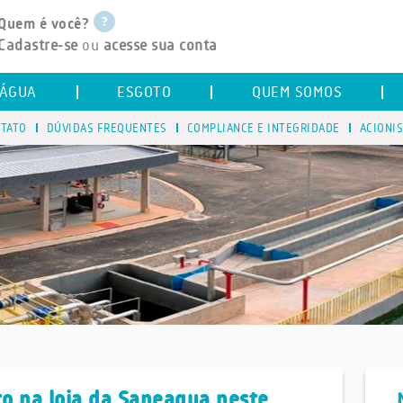
Quem é você?
Cadastre-se
ou
acesse sua conta
ÁGUA
ESGOTO
QUEM SOMOS
TATO
DÚVIDAS FREQUENTES
COMPLIANCE E INTEGRIDADE
ACIONI
o na loja da Saneaqua neste