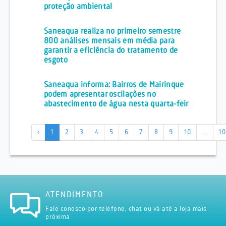
proteção ambiental
Saneaqua realiza no primeiro semestre
800 análises mensais em média para
garantir a eficiência do tratamento de
esgoto
Saneaqua informa: Bairros de Mairinque
podem apresentar oscilações no
abastecimento de água nesta quarta-feir
‹
1
2
3
4
5
6
7
8
9
10
...
10
ATENDIMENTO
Fale conosco por telefone, chat ou vá até a loja mais
próxima