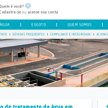
Quem é você?
Cadastre-se
ou
acesse sua conta
ÁGUA
ESGOTO
QUEM SOMOS
TATO
DÚVIDAS FREQUENTES
COMPLIANCE E INTEGRIDADE
ACIONI
so de tratamento da água em